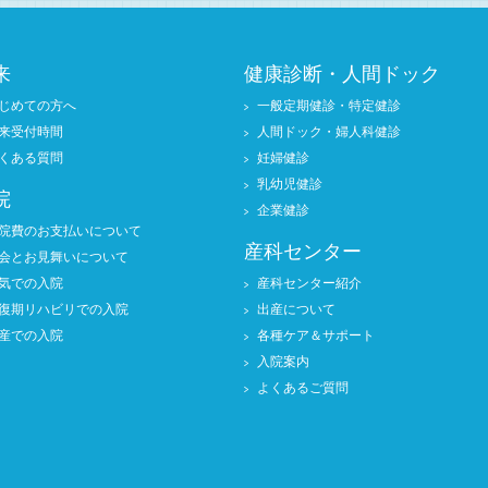
来
健康診断・人間ドック
じめての方へ
一般定期健診・特定健診
来受付時間
人間ドック・婦人科健診
くある質問
妊婦健診
乳幼児健診
院
企業健診
院費のお支払いについて
産科センター
会とお見舞いについて
気での入院
産科センター紹介
復期リハビリでの入院
出産について
産での入院
各種ケア＆サポート
入院案内
よくあるご質問