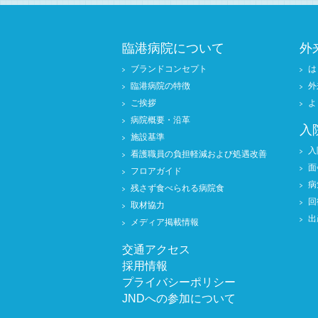
臨港病院について
外
ブランドコンセプト
は
臨港病院の特徴
外
ご挨拶
よ
病院概要・沿革
入
施設基準
入
看護職員の負担軽減および処遇改善
面
フロアガイド
病
残さず食べられる病院食
回
取材協力
出
メディア掲載情報
交通アクセス
採用情報
プライバシーポリシー
JNDへの参加について