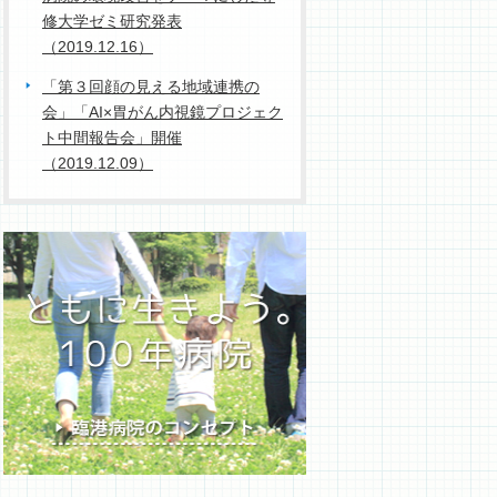
修大学ゼミ研究発表
（2019.12.16）
「第３回顔の見える地域連携の
会」「AI×胃がん内視鏡プロジェク
ト中間報告会」開催
（2019.12.09）