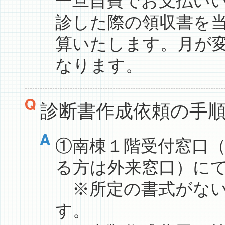
一旦自費でお支払い
診した際の領収書を
算いたします。月が
なります。
診断書作成依頼の手
①南棟１階受付窓口
る方は外来窓口）に
※所定の書式がない
す。