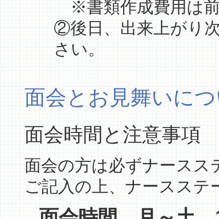
※書類作成費用は前
②後日、出来上がり
さい。
面会とお見舞いにつ
面会時間と注意事項
面会の方は必ずナースス
ご記入の上、ナースステ
面会時間 月～土 1