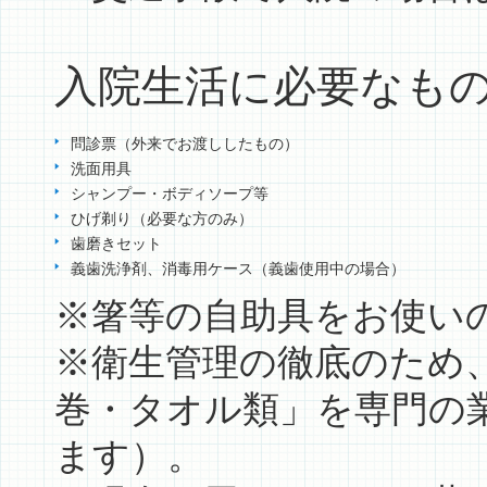
入院生活に必要なも
問診票（外来でお渡ししたもの）
洗面用具
シャンプー・ボディソープ等
ひげ剃り（必要な方のみ）
歯磨きセット
義歯洗浄剤、消毒用ケース（義歯使用中の場合）
※箸等の自助具をお使い
※衛生管理の徹底のため
巻・タオル類」を専門の
ます）。