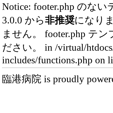
Notice: footer.ph
3.0.0 から
非推奨
になり
ません。 footer.ph
ださい。 in /virtual/htdocs
includes/functions.php on l
臨港病院 is proudly power