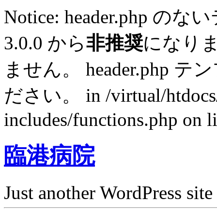
Notice: header.p
3.0.0 から
非推奨
になり
ません。 header.ph
ださい。 in /virtual/htdocs
includes/functions.php on l
臨港病院
Just another WordPress site