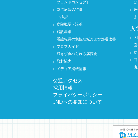
ブランドコンセプト
は
臨港病院の特徴
外
ご挨拶
よ
病院概要・沿革
入
施設基準
入
看護職員の負担軽減および処遇改善
面
フロアガイド
病
残さず食べられる病院食
回
取材協力
出
メディア掲載情報
交通アクセス
採用情報
プライバシーポリシー
JNDへの参加について