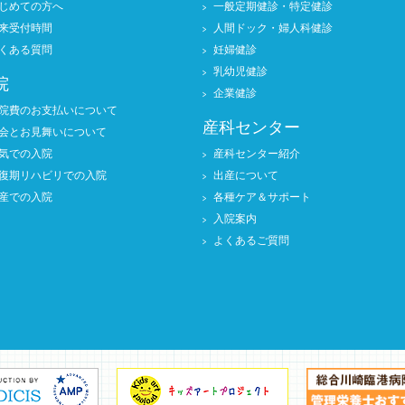
じめての方へ
一般定期健診・特定健診
来受付時間
人間ドック・婦人科健診
くある質問
妊婦健診
乳幼児健診
院
企業健診
院費のお支払いについて
産科センター
会とお見舞いについて
気での入院
産科センター紹介
復期リハビリでの入院
出産について
産での入院
各種ケア＆サポート
入院案内
よくあるご質問