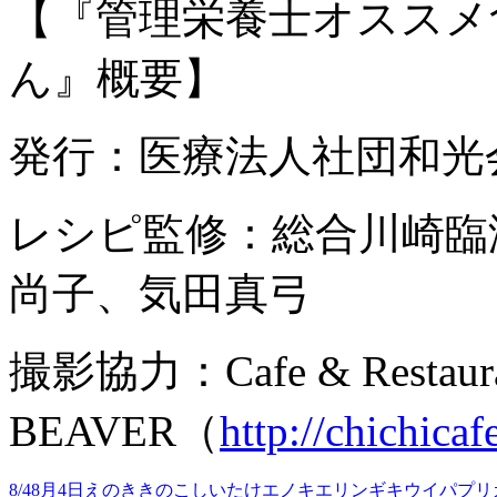
【『管理栄養士オススメ
ん』概要】
発行：医療法人社団和光
レシピ監修：総合川崎臨
尚子、気田真弓
撮影協力：Cafe & Restaur
BEAVER（
http://chichica
8/4
8月4日
えのき
きのこ
しいたけ
エノキ
エリンギ
キウイ
パプリ