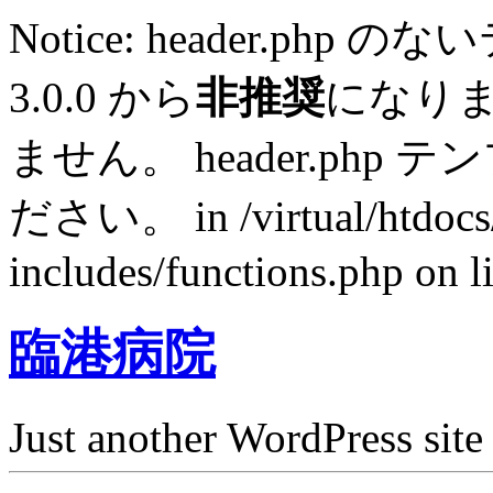
Notice: header.p
3.0.0 から
非推奨
になり
ません。 header.ph
ださい。 in /virtual/htdocs
includes/functions.php on l
臨港病院
Just another WordPress site