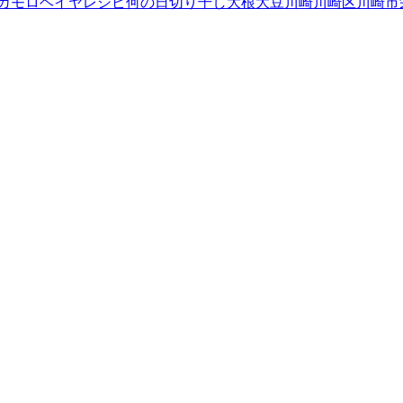
カ
モロヘイヤ
レシピ
何の日
切り干し大根
大豆
川崎
川崎区
川崎市