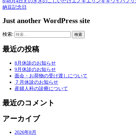
8/4
8月4日
えのき
きのこ
しいたけ
エノキ
エリンギ
キウイ
パプリ
納豆
記念日
Just another WordPress site
検索:
最近の投稿
8月休診のお知らせ
9月休診のお知らせ
面会・お荷物の受け渡しについて
７月休診のお知らせ
産婦人科の診療について
最近のコメント
アーカイブ
2026年8月