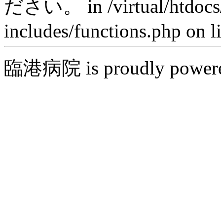
ださい。 in /virtual/htdocs
includes/functions.php on l
臨港病院 is proudly power