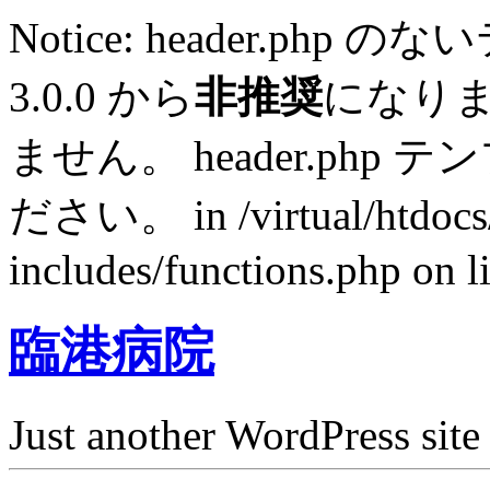
Notice: header.p
3.0.0 から
非推奨
になり
ません。 header.ph
ださい。 in /virtual/htdocs
includes/functions.php on l
臨港病院
Just another WordPress site