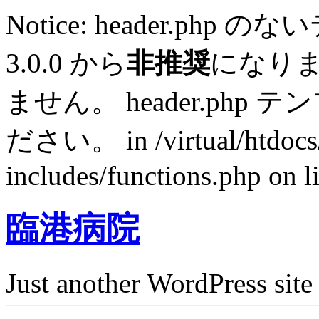
Notice: header.p
3.0.0 から
非推奨
になり
ません。 header.ph
ださい。 in /virtual/htdocs
includes/functions.php on l
臨港病院
Just another WordPress site