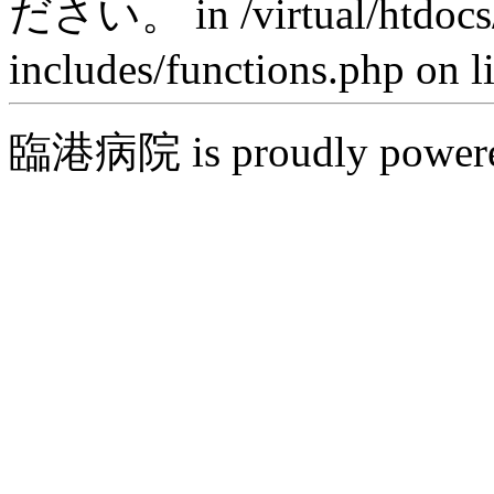
ださい。 in /virtual/htdocs
includes/functions.php on l
臨港病院 is proudly power