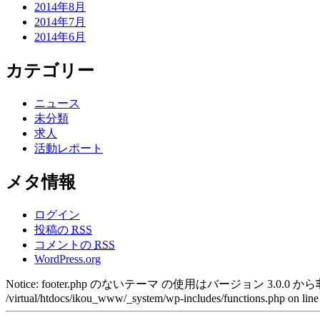
2014年8月
2014年7月
2014年6月
カテゴリー
ニュース
未分類
求人
活動レポート
メタ情報
ログイン
投稿の
RSS
コメントの
RSS
WordPress.org
Notice: footer.php のないテーマ の使用はバージョン 3.0.0 から
/virtual/htdocs/ikou_www/_system/wp-includes/functions.php on lin