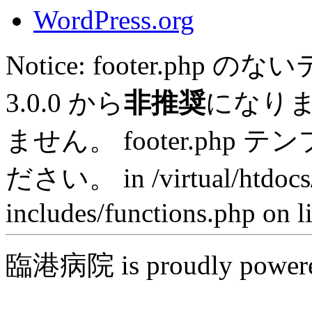
WordPress.org
Notice: footer.ph
3.0.0 から
非推奨
になり
ません。 footer.ph
ださい。 in /virtual/htdocs
includes/functions.php on l
臨港病院 is proudly power