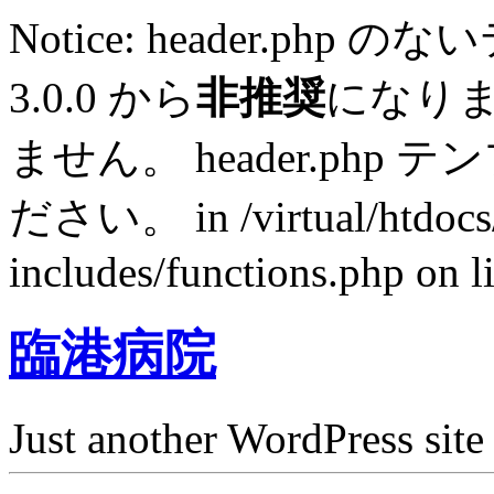
Notice: header.p
3.0.0 から
非推奨
になり
ません。 header.ph
ださい。 in /virtual/htdocs
includes/functions.php on l
臨港病院
Just another WordPress site