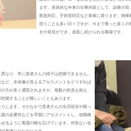
ます。具体的な外来の仕事内容として、診療介助
救急対応、手術室対応など多岐に渡ります。病棟
惑うことも多い日々ですが、今まで養った多くの
きや発見ができ、成長し続けられる職場です。
と異なり、常に患者さんの様子は把握できません。
化など、全体像が見えるアセスメントをどうすれば
者の方が多く通院されますが、複数の疾患を抱え、
部把握することが難しいこともあります。
たりします。そのなかで患者さんの生活状況や困っ
支援の必要性などを早期にアセスメントし、他職種
らせるように看護の幅を広げています。何気ない会
継続看護につながります。