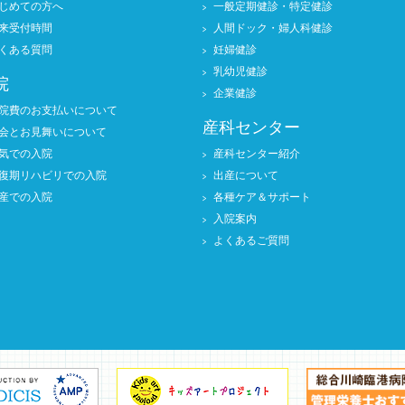
じめての方へ
一般定期健診・特定健診
来受付時間
人間ドック・婦人科健診
くある質問
妊婦健診
乳幼児健診
院
企業健診
院費のお支払いについて
産科センター
会とお見舞いについて
気での入院
産科センター紹介
復期リハビリでの入院
出産について
産での入院
各種ケア＆サポート
入院案内
よくあるご質問