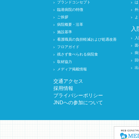
ブランドコンセプト
は
臨港病院の特徴
外
ご挨拶
よ
病院概要・沿革
入
施設基準
入
看護職員の負担軽減および処遇改善
面
フロアガイド
病
残さず食べられる病院食
回
取材協力
出
メディア掲載情報
交通アクセス
採用情報
プライバシーポリシー
JNDへの参加について