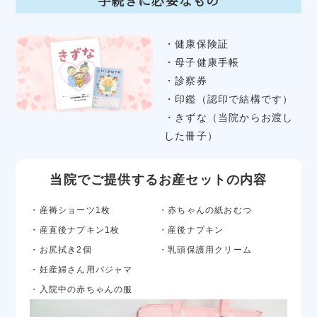
手続きに必要なもの
・健康保険証
・母子健康手帳
・診察券
・印鑑（認印で結構です）
・きずな（当院からお渡し
した冊子）
当院でご提供するお産セットの内容
・産褥ショーツ1枚
・赤ちゃんの紙おむつ
・産直後ナプキン1枚
・産後ナプキン
・お尻拭き2個
・乳頭保護用クリーム
・妊産婦さん用パジャマ
・入院中の赤ちゃんの服