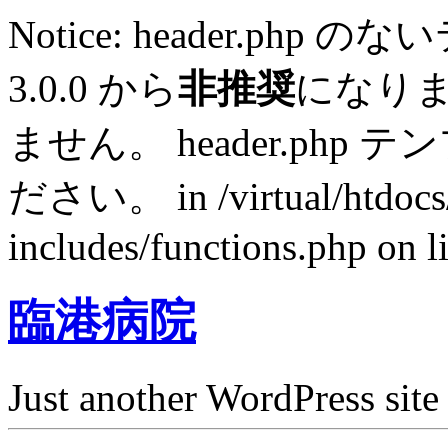
Notice: header.p
3.0.0 から
非推奨
になり
ません。 header.ph
ださい。 in /virtual/htdocs
includes/functions.php on l
臨港病院
Just another WordPress site