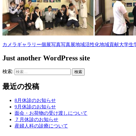
カメラ
ギャラリー
個展
写真
写真展
地域活性化
地域貢献
大学生
Just another WordPress site
検索:
最近の投稿
8月休診のお知らせ
9月休診のお知らせ
面会・お荷物の受け渡しについて
７月休診のお知らせ
産婦人科の診療について