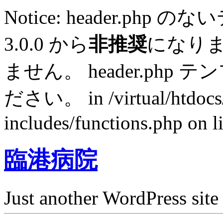
Notice: header.p
3.0.0 から
非推奨
になり
ません。 header.ph
ださい。 in /virtual/htdocs
includes/functions.php on l
臨港病院
Just another WordPress site