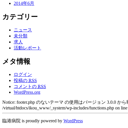
2014年6月
カテゴリー
ニュース
未分類
求人
活動レポート
メタ情報
ログイン
投稿の
RSS
コメントの
RSS
WordPress.org
Notice: footer.php のないテーマ の使用はバージョン 3.0.0 から
/virtual/htdocs/ikou_www/_system/wp-includes/functions.php on lin
臨港病院 is proudly powered by
WordPress