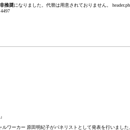
非推奨
になりました。代替は用意されておりません。 header.p
e 4497
会』
ャルワーカー 原田明紀子がパネリストとして発表を行いました