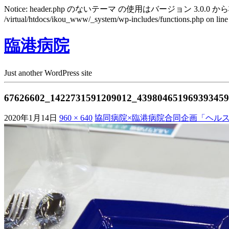
Notice: header.php のないテーマ の使用はバージョン 3.0.0 から
/virtual/htdocs/ikou_www/_system/wp-includes/functions.php on lin
臨港病院
Just another WordPress site
67626602_1422731591209012_439804651969393459
2020年1月14日
960 × 640
協同病院×臨港病院合同企画「ヘル