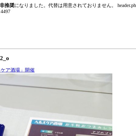
非推奨
になりました。代替は用意されておりません。 header.p
e 4497
2_o
スケア酒場」開催