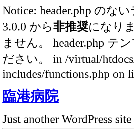
Notice: header.p
3.0.0 から
非推奨
になり
ません。 header.ph
ださい。 in /virtual/htdocs
includes/functions.php on l
臨港病院
Just another WordPress site